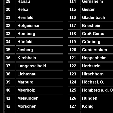
29
Hanau
114
Gernsheim
30
Helsa
115
Gießen
31
Hersfeld
116
Gladenbach
32
Hofgeismar
117
Briesheim
33
Homberg
118
Groß-Gerau
34
Hünfeld
119
Grünberg
35
Jesberg
120
Guntersblum
36
Kirchhain
121
Heppenheim
37
Langenselbold
122
Herbstein
38
Lichtenau
123
Hirschhorn
39
Marburg
124
Höchst i. O.
40
Meerholz
125
Homberg a. d. O
41
Melsungen
126
Hungen
42
Morschen
127
König