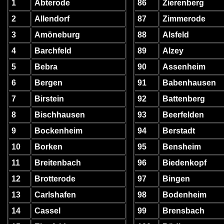
1
Abterode
86
Zierenberg
2
Allendorf
87
Zimmerode
3
Amöneburg
88
Alsfeld
4
Barchfeld
89
Alzey
5
Bebra
90
Assenheim
6
Bergen
91
Babenhausen
7
Birstein
92
Battenberg
8
Bischhausen
93
Beerfelden
9
Bockenheim
94
Berstadt
10
Borken
95
Bensheim
11
Breitenbach
96
Biedenkopf
12
Brotterode
97
Bingen
13
Carlshafen
98
Bodenheim
14
Cassel
99
Brensbach