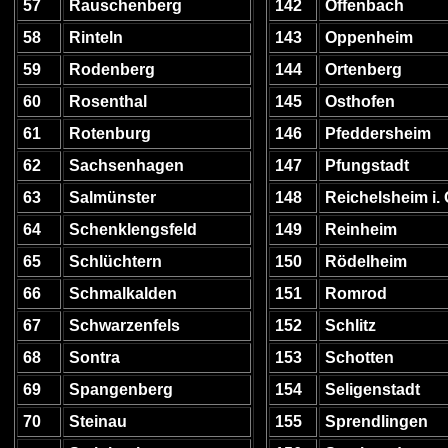
57
Rauschenberg
142
Offenbach
58
Rinteln
143
Oppenheim
59
Rodenberg
144
Ortenberg
60
Rosenthal
145
Osthofen
61
Rotenburg
146
Pfeddersheim
62
Sachsenhagen
147
Pfungstadt
63
Salmünster
148
Reichelsheim i. 
64
Schenklengsfeld
149
Reinheim
65
Schlüchtern
150
Rödelheim
66
Schmalkalden
151
Romrod
67
Schwarzenfels
152
Schlitz
68
Sontra
153
Schotten
69
Spangenberg
154
Seligenstadt
70
Steinau
155
Sprendlingen