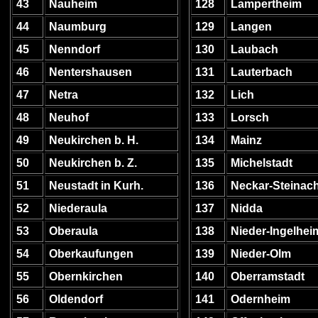
43
Nauheim
128
Lampertheim
44
Naumburg
129
Langen
45
Nenndorf
130
Laubach
46
Nentershausen
131
Lauterbach
47
Netra
132
Lich
48
Neuhof
133
Lorsch
49
Neukirchen b. H.
134
Mainz
50
Neukirchen b. Z.
135
Michelstadt
51
Neustadt in Kurh.
136
Neckar-Steinac
52
Niederaula
137
Nidda
53
Oberaula
138
Nieder-Ingelhei
54
Oberkaufungen
139
Nieder-Olm
55
Obernkirchen
140
Oberramstadt
56
Oldendorf
141
Odernheim