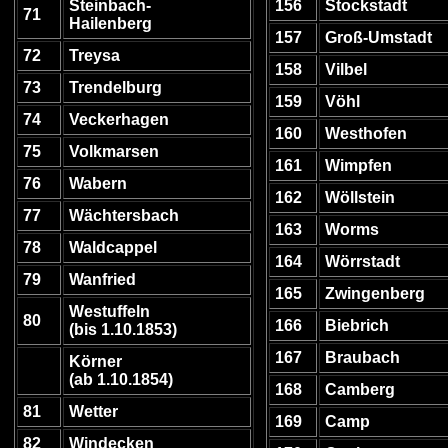
Steinbach-
156
Stockstadt
71
Hailenberg
157
Groß-Umstadt
72
Treysa
158
Vilbel
73
Trendelburg
159
Vöhl
74
Veckerhagen
160
Westhofen
75
Volkmarsen
161
Wimpfen
76
Wabern
162
Wöllstein
77
Wächtersbach
163
Worms
78
Waldcappel
164
Wörrstadt
79
Wanfried
165
Zwingenberg
Westuffeln
80
166
Biebrich
(bis 1.10.1853)
167
Braubach
Körner
(ab 1.10.1854)
168
Camberg
81
Wetter
169
Camp
82
Windecken