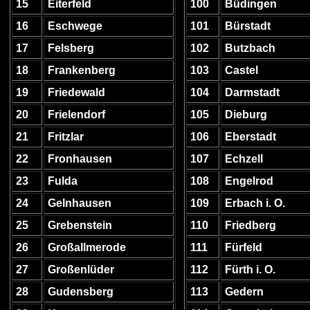
15
Eiterfeld
100
Büdingen
16
Eschwege
101
Bürstadt
17
Felsberg
102
Butzbach
18
Frankenberg
103
Castel
19
Friedewald
104
Darmstadt
20
Frielendorf
105
Dieburg
21
Fritzlar
106
Eberstadt
22
Fronhausen
107
Echzell
23
Fulda
108
Engelrod
24
Gelnhausen
109
Erbach i. O.
25
Grebenstein
110
Friedberg
26
Großallmerode
111
Fürfeld
27
Großenlüder
112
Fürth i. O.
28
Gudensberg
113
Gedern