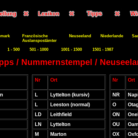
emark
Französische
Neuseeland
Niederlande
Sa
Auslanspostämter
1 - 500
501 - 1000
1001 - 1500
1501 - 1987
pps / Nummernstempel / Neuseel
Nr
Ort
Nr
Ort
wn
L
Lyttelton (kursiv)
NR
Nap
L
Leeston (normal)
O
Ota
LD
Leithfield
ON
One
LN
Lyttelton
OU
Oam
M
Marton
OX
Oxf