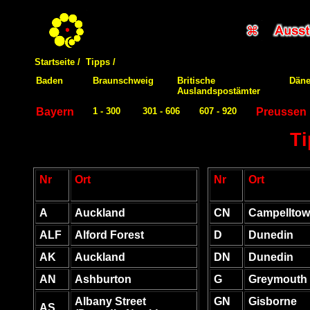
Startseite /
Tipps /
Baden
Braunschweig
Britische
Dän
Auslandspostämter
Bayern
1 - 300
301 - 606
607 - 920
Preussen
Ti
Nr
Ort
Nr
Ort
A
Auckland
CN
Campellto
ALF
Alford Forest
D
Dunedin
AK
Auckland
DN
Dunedin
AN
Ashburton
G
Greymouth
Albany Street
GN
Gisborne
AS