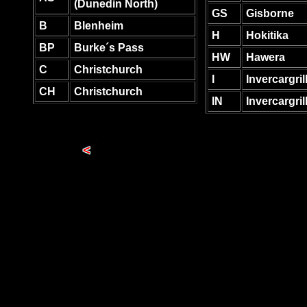
(Dunedin North)
GS
Gisborne
B
Blenheim
H
Hokitika
BP
Burke´s Pass
HW
Hawera
C
Christchurch
I
Invercargril
CH
Christchurch
IN
Invercargril