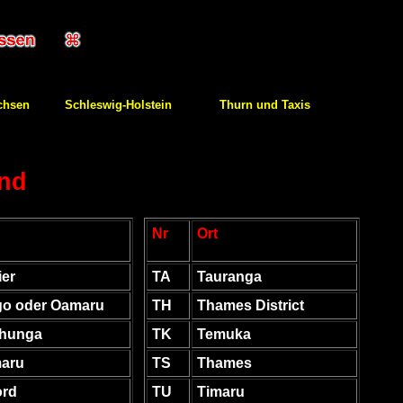
chsen
Schleswig-Holstein
Thurn und Taxis
and
Nr
Ort
ier
TA
Tauranga
go oder Oamaru
TH
Thames District
hunga
TK
Temuka
aru
TS
Thames
ord
TU
Timaru