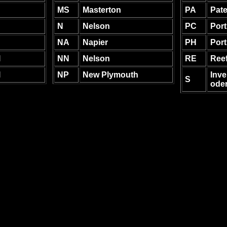
MS
Masterton
PA
Pat
N
Nelson
PC
Por
NA
Napier
PH
Port
l
NN
Nelson
RE
Ree
l
NP
New Plymouth
Inve
S
oder