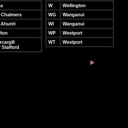
ea
W
Wellington
t Chalmers
WG
Wanganui
 Ahuriri
WI
Wanganui
fton
WP
Westport
rcargill
WT
Westport
 Stafford