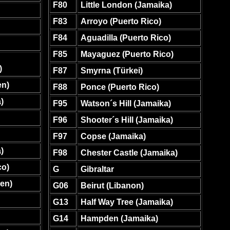
F80
Little London (Jamaika)
F83
Arroyo (Puerto Rico)
F84
Aguadilla (Puerto Rico)
F85
Mayaguez (Puerto Rico)
)
F87
Smyrna (Türkei)
en)
F88
Ponce (Puerto Rico)
)
F95
Watson´s Hill (Jamaika)
F96
Shooter´s Hill (Jamaika)
F97
Copse (Jamaika)
)
F98
Chester Castle (Jamaika)
co)
G
Gibraltar
ien)
G06
Beirut (Libanon)
G13
Half Way Tree (Jamaika)
G14
Hampden (Jamaika)