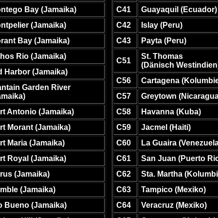
ntego Bay (Jamaika)
C41
Guayaquil (Ecuador)
ntpelier (Jamaika)
C42
Islay (Peru)
rant Bay (Jamaika)
C43
Payta (Peru)
hos Rio (Jamaika)
St. Thomas
C51
(Dänisch Westindien
d Harbor (Jamaika)
C56
Cartagena (Kolumbi
antain Garden River
amaika)
C57
Greytown (Nicaragua
rt Antonio (Jamaika)
C58
Havanna (Kuba)
rt Morant (Jamaika)
C59
Jacmel (Haiti)
rt Maria (Jamaika)
C60
La Guaira (Venezuela
rt Royal (Jamaika)
C61
San Juan (Puerto Ri
rus (Jamaika)
C62
Sta. Martha (Kolumb
mble (Jamaika)
C63
Tampico (Mexiko)
o Bueno (Jamaika)
C64
Veracruz (Mexiko)