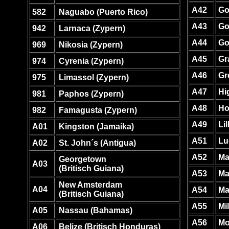
A42
Go
582
Naguabo (Puerto Rico)
A43
Go
942
Larnaca (Zypern)
A44
Go
969
Nikosia (Zypern)
A45
Gr
974
Cyrenia (Zypern)
A46
Gr
975
Limassol (Zypern)
A47
Hi
981
Paphos (Zypern)
A48
Ho
982
Famagusta (Zypern)
A49
Li
A01
Kingston (Jamaika)
A51
Lu
A02
St. John´s (Antigua)
A52
Ma
Georgetown
A03
(Britisch Guiana)
A53
Ma
New Amsterdam
A04
A54
Ma
(Britisch Guiana)
A55
Mi
A05
Nassau (Bahamas)
A56
Mo
A06
Belize (Britisch Honduras)