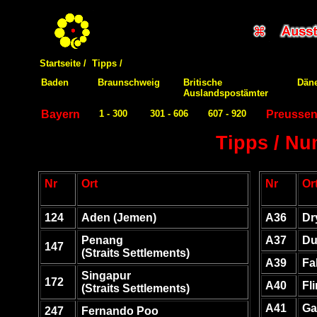
Startseite /
Tipps /
Baden
Braunschweig
Britische
Dän
Auslandspostämter
Bayern
1 - 300
301 - 606
607 - 920
Preusse
Tipps / Nu
Nr
Ort
Nr
Or
124
Aden (Jemen)
A36
Dr
Penang
A37
Du
147
(Straits Settlements)
A39
Fa
Singapur
172
A40
Fl
(Straits Settlements)
A41
Ga
247
Fernando Poo