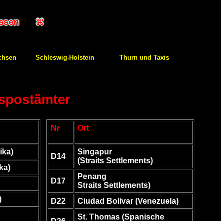
chsen
Schleswig-Holstein
Thurn und Taxis
dspostämter
Nr
Ort
ika)
Singapur
D14
(Straits Settlements)
ka)
Penang
D17
Straits Settlements)
)
D22
Ciudad Bolivar (Venezuela)
St. Thomas (Spanische