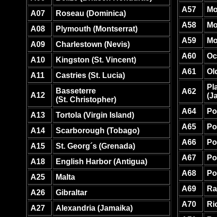
A57
Mo
A07
Roseau (Dominica)
A58
Mo
A08
Plymouth (Montserrat)
A59
Mo
A09
Charlestown (Nevis)
A60
Oc
A10
Kingston (St. Vincent)
A61
Ol
A11
Castries (St. Lucia)
Pl
Basseterre
A62
A12
(J
(St. Christopher)
A64
Po
A13
Tortola (Virgin Island)
A65
Po
A14
Scarborough (Tobago)
A66
Po
A15
St. Georg´s (Grenada)
A67
Po
A18
English Harbor (Antigua)
A68
Po
A25
Malta
A69
Ra
A26
Gibraltar
A70
Ri
A27
Alexandria (Jamaika)