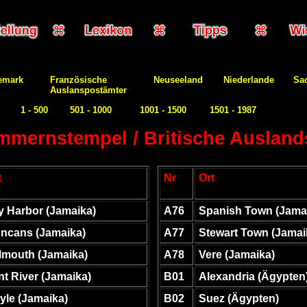
emark
Französische
Neuseeland
Niederlande
Sa
Auslanspostämter
n
1 - 500
501 - 1000
1001 - 1500
1501 - 1987
mmernstempel / Britische Auslan
t
Nr
Ort
y Harbor (Jamaika)
A76
Spanish Town (Jama
ncans (Jamaika)
A77
Stewart Town (Jamai
lmouth (Jamaika)
A78
Vere (Jamaika)
int River (Jamaika)
B01
Alexandria (Ägypten
yle (Jamaika)
B02
Suez (Ägypten)