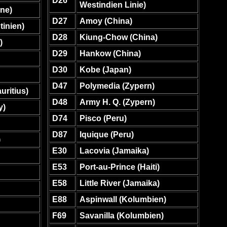
D26
Westindien Linie)
one)
D27
Amoy (China)
tinien)
D28
Kiung-Chow (China)
)
D29
Hankow (China)
D30
Kobe (Japan)
D47
Polymedia (Zypern)
uritius)
D48
Army H. Q. (Zypern)
y)
D74
Pisco (Peru)
D87
Iquique (Peru)
)
E30
Lacovia (Jamaika)
E53
Port-au-Prince (Haiti)
E58
Little River (Jamaika)
E88
Aspinwall (Kolumbien)
F69
Savanilla (Kolumbien)