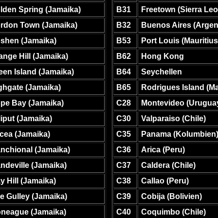
lden Spring (Jamaika)
B31
Freetown (Sierra Le
rdon Town (Jamaika)
B32
Buenos Aires (Argen
shen (Jamaika)
B53
Port Louis (Mauritius
ange Hill (Jamaika)
B62
Hong Kong
een Island (Jamaika)
B64
Seychellen
ghgate (Jamaika)
B65
Rodrigues Island (Ma
pe Bay (Jamaika)
C28
Montevideo (Urugua
lliput (Jamaika)
C30
Valparaiso (Chile)
cea (Jamaika)
C35
Panama (Kolumbien
nchional (Jamaika)
C36
Arica (Peru)
ndeville (Jamaika)
C37
Caldera (Chile)
y Hill (Jamaika)
C38
Callao (Peru)
le Gulley (Jamaika)
C39
Cobija (Bolivien)
neague (Jamaika)
C40
Coquimbo (Chile)