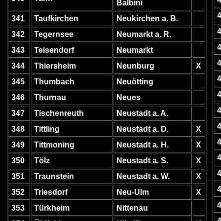
Balbini
341
Taufkirchen
Neukirchen a. B.
342
Tegernsee
Neumarkt a. R.
343
Teisendorf
Neumarkt
344
Thiersheim
Neunburg
X
345
Thumbach
Neuötting
346
Thurnau
Neues
347
Tischenreuth
Neustadt a. A.
348
Tittling
Neustadt a. D.
X
349
Tittmoning
Neustadt a. H.
X
350
Tölz
Neustadt a. S.
X
351
Traunstein
Neustadt a. W.
X
352
Triesdorf
Neu-Ulm
X
353
Türkheim
Nittenau