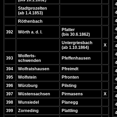
Stadtprozelten
(ab 1.4.1853)
Röthenbach
Pfatter
392
Wörth a. d. I.
(bis 30.6.1862)
Untergriesbach
X
(ab 1.10.1864)
Wolferts-
393
Pfeffenhausen
schwenden
394
Wolfratshausen
Pfreimdt
395
Wolfstein
Pfronten
396
Würzburg
Pilsting
397
Wüstensachsen
Pirmasens
X
398
Wunsiedel
Planegg
399
Zorneding
Plattling