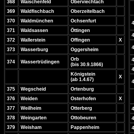
368
Waischenfeld
Oberviechtach
369
Waldfischbach
Oberzeitelbach
370
Waldmünchen
Ochsenfurt
371
Waldsassen
Öttingen
372
Wallerstein
Offingen
X
373
Wasserburg
Oggersheim
Orb
374
Wassertrüdingen
(bis 30.9.1866)
Königstein
X
(ab 1.4.67)
375
Wegscheid
Ortenburg
376
Weiden
Osterhofen
X
377
Weilheim
Otterberg
378
Weingarten
Ottobeuren
379
Weisham
Pappenheim