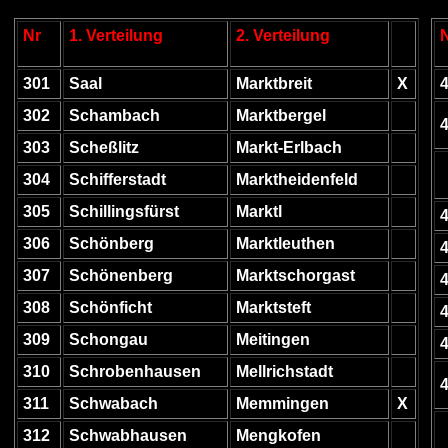
Nr
1. Verteilung
2. Verteilung
301
Saal
Marktbreit
X
302
Schambach
Marktbergel
303
Scheßlitz
Markt-Erlbach
304
Schifferstadt
Marktheidenfeld
305
Schillingsfürst
Marktl
306
Schönberg
Marktleuthen
307
Schönenberg
Marktschorgast
308
Schönficht
Marktsteft
309
Schongau
Meitingen
310
Schrobenhausen
Mellrichstadt
311
Schwabach
Memmingen
X
312
Schwabhausen
Mengkofen