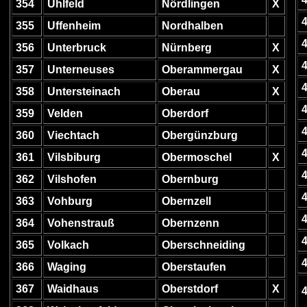
354
Ühlfeld
Nördlingen
X
355
Uffenheim
Nordhalben
356
Unterbruck
Nürnberg
X
357
Unterneuses
Oberammergau
X
358
Untersteinach
Oberau
X
359
Velden
Oberdorf
360
Viechtach
Obergünzburg
361
Vilsbiburg
Obermoschel
X
362
Vilshofen
Obernburg
363
Vohburg
Obernzell
364
Vohenstrauß
Obernzenn
365
Volkach
Oberschneiding
366
Waging
Oberstaufen
367
Waidhaus
Oberstdorf
X