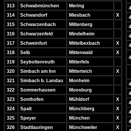
313
Schwabmünchen
Mering
314
Schwandorf
Miesbach
X
315
Schwarzenbach
Miltenberg
316
Schwarzenfeld
Mindelheim
317
Schweinfurt
Mittelbexbach
X
318
Selb
Mittenwald
X
319
Seybottenreuth
Mitterfels
320
Simbach am Inn
Mitterteich
X
321
Simbach b. Landau
Monheim
322
Sommerhausen
Moosburg
323
Sonthofen
Mühldorf
X
324
Spalt
Münchberg
X
325
Speyer
München
X
326
Stadtlauringen
Münchweiler
X