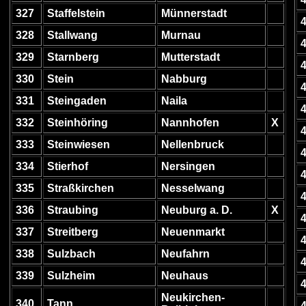
327
Staffelstein
Münnerstadt
328
Stallwang
Murnau
329
Starnberg
Mutterstadt
330
Stein
Nabburg
331
Steingaden
Naila
332
Steinhöring
Nannhofen
X
333
Steinwiesen
Nellenbruck
334
Stierhof
Nersingen
335
Straßkirchen
Nesselwang
336
Straubing
Neuburg a. D.
X
337
Streitberg
Neuenmarkt
338
Sulzbach
Neufahrn
339
Sulzheim
Neuhaus
Neukirchen-
340
Tann