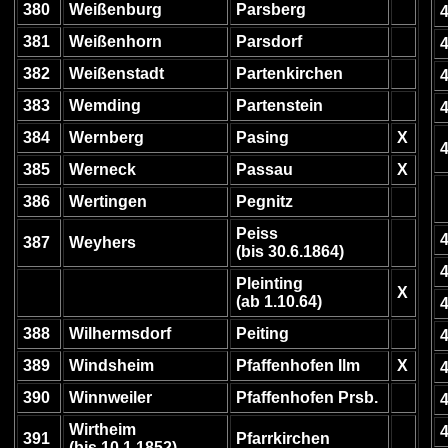
380
Weißenburg
Parsberg
381
Weißenhorn
Parsdorf
382
Weißenstadt
Partenkirchen
383
Wemding
Partenstein
384
Wernberg
Pasing
X
385
Werneck
Passau
X
386
Wertingen
Pegnitz
Peiss
387
Weyhers
(bis 30.6.1864)
Pleinting
X
(ab 1.10.64)
388
Wilhermsdorf
Peiting
389
Windsheim
Pfaffenhofen Ilm
X
390
Winnweiler
Pfaffenhofen Prsb.
Wirtheim
391
Pfarrkirchen
(bis 10.1.1852)