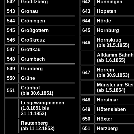
542
Gröditzberg
642
Hönningen
543
Gronau
643
Hopsten
544
Gröningen
644
Hörde
545
Großgottern
645
Hornburg
546
Großkreuz
Hornskrug
646
(bis 31.5.1855)
547
Grottkau
Altdamm Bahnh
548
Grumbach
(ab 1.6.1855)
549
Grünberg
Horrem
647
(bis 30.9.1853)
550
Grüne
Münster am Stei
Grünhof
(ab 1.5.1854)
551
(bis 30.6.1851)
648
Horstmar
Lesgewangminnen
(1.8.1851 bis
649
Hötensleben
31.11.1853)
650
Höxter
Rautenberg
(ab 11.12.1853)
651
Herzberg