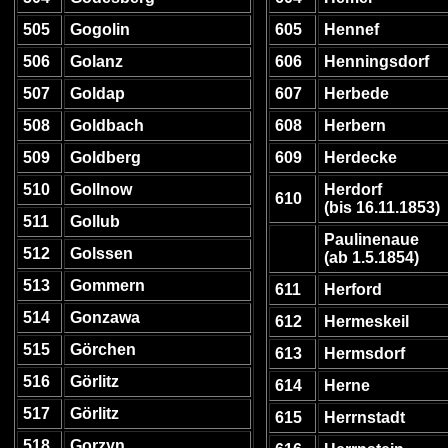
505
Gogolin
605
Hennef
506
Golanz
606
Henningsdorf
507
Goldap
607
Herbede
508
Goldbach
608
Herbern
509
Goldberg
609
Herdecke
510
Gollnow
Herdorf
610
(bis 16.11.1853)
511
Gollub
Paulinenaue
512
Golssen
(ab 1.5.1854)
513
Gommern
611
Herford
514
Gonzawa
612
Hermeskeil
515
Görchen
613
Hermsdorf
516
Görlitz
614
Herne
517
Görlitz
615
Herrnstadt
518
Gorzyn