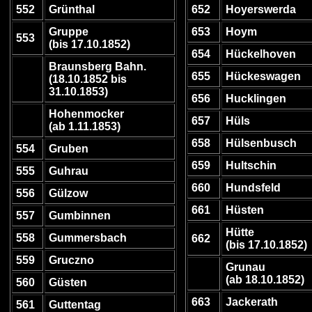
552
Grünthal
652
Hoyerswerda
Gruppe
653
Hoym
553
(bis 17.10.1852)
654
Hückelhoven
Braunsberg Bahn.
655
Hückeswagen
(18.10.1852 bis
31.10.1853)
656
Hucklingen
Hohenmocker
657
Hüls
(ab 1.11.1853)
658
Hülsenbusch
554
Gruben
659
Hultschin
555
Guhrau
660
Hundsfeld
556
Gülzow
661
Hüsten
557
Gumbinnen
Hütte
558
Gummersbach
662
(bis 17.10.1852)
559
Gruczno
Grunau
(ab 18.10.1852)
560
Güsten
663
Jackerath
561
Guttentag