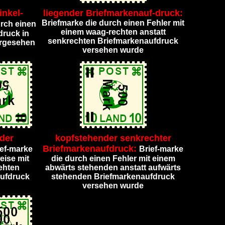
nkel-
liegender Briefmarkenauf-druck:
Briefmarke die durch einen Fehler mit
urch einen
einem waag-rechten anstatt
druck in
senkrechten Briefmarkenaufdruck
orgesehen
versehen wurde
nder
kopfstehender senkrechter
Briefmarkenaufdruck:
ief-marke
Brief-marke
eise mit
die durch einen Fehler mit einem
ehten
abwärts stehenden anstatt aufwärts
aufdruck
stehenden Briefmarkenaufdruck
versehen wurde