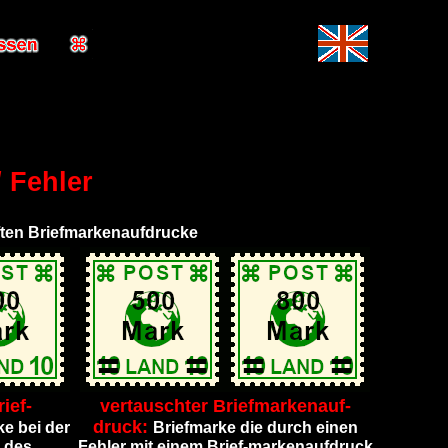
 Fehler
ften Briefmarkenaufdrucke
ief-
vertauschter Briefmarkenauf-
druck:
ke bei der
Briefmarke die durch einen
e des
Fehler mit einem Brief-markenaufdruck