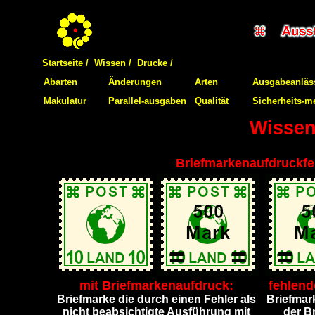
Startseite /
Wissen /
Drucke /
Abarten
Änderungen
Arten
Ausgabeanläs
Makulatur
Parallel-ausgaben
Qualität
Sicherheits-m
Wissen
Briefmarkenaufdruckfe
mit Briefmarkenaufdruck:
fehlend
Briefmarke die durch einen Fehler als
Briefmar
nicht beabsichtigte Ausführung mit
der B