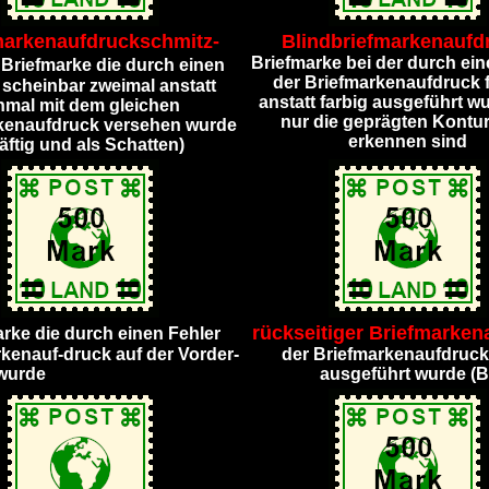
markenaufdruckschmitz-
Blindbriefmarkenaufd
:
Briefmarke bei der durch ein
Briefmarke die durch einen
der Briefmarkenaufdruck 
 scheinbar zweimal anstatt
anstatt farbig ausgeführt w
nmal mit dem gleichen
nur die geprägten Kontu
kenaufdruck versehen wurde
erkennen sind
räftig und als Schatten)
rückseitiger Briefmarken
rke die durch einen Fehler
rkenauf-druck auf der Vorder-
der Briefmarkenaufdruck 
wurde
ausgeführt wurde (B