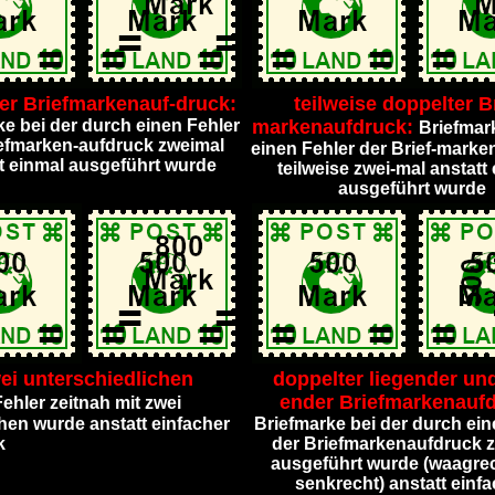
er Briefmarkenauf-druck:
teilweise doppelter Br
ke bei der durch einen Fehler
markenaufdruck:
Briefmar
iefmarken-aufdruck zweimal
einen Fehler der Brief-mark
t einmal ausgeführt wurde
teilweise zwei-mal anstatt
ausgeführt wurde
ei unterschiedlichen
doppelter liegender und
ender Briefmarkenaufd
ehler zeitnah mit zwei
en wurde anstatt einfacher
Briefmarke bei der durch ein
k
der Briefmarkenaufdruck 
ausgeführt wurde (waagre
senkrecht) anstatt einf