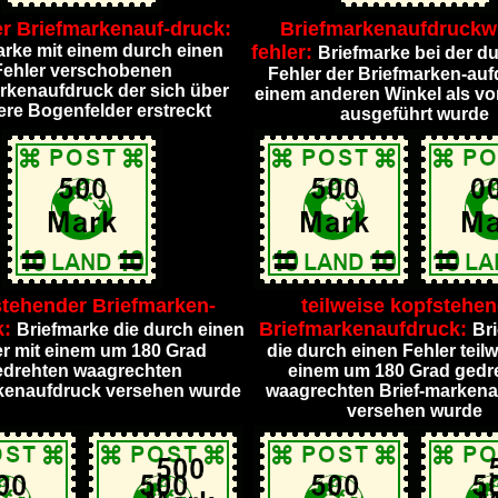
ter Briefmarkenauf-druck:
Briefmarkenaufdruckwi
arke mit einem durch einen
fehler:
Briefmarke bei der d
Fehler verschobenen
Fehler der Briefmarken-auf
rkenaufdruck der sich über
einem anderen Winkel als v
re Bogenfelder erstreckt
ausgeführt wurde
tehender Briefmarken-
teilweise kopfstehe
k:
Briefmarkenaufdruck:
Briefmarke die durch einen
Br
er mit einem um 180 Grad
die durch einen Fehler teilw
edrehten waagrechten
einem um 180 Grad gedr
kenaufdruck versehen wurde
waagrechten Brief-marken
versehen wurde