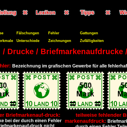
se
Fälschungen
Fehler
Gattungen
erkmale
Unterschiede
Zeichnungen
Zufälligkeiten
 / Drucke / Briefmarkenaufdrucke /
hler:
Bezeichnung im grafischen Gewerbe für alle fehlerha
er Briefmarkenauf-druck:
teilweise fehlender Br
ke bei der durch einen Fehler
markenaufdruck:
Briefmar
riefmarkenauf-druck nicht
durch einen Fehler Teil