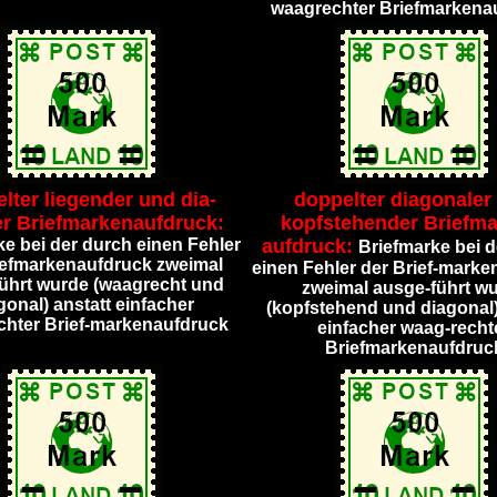
waagrechter Briefmarkena
lter liegender und dia-
doppelter diagonaler
er Briefmarkenaufdruck:
kopfstehender Briefma
ke bei der durch einen Fehler
aufdruck:
Briefmarke bei d
iefmarkenaufdruck zweimal
einen Fehler der Brief-mark
ührt wurde (waagrecht und
zweimal ausge-führt w
gonal) anstatt einfacher
(kopfstehend und diagonal)
hter Brief-markenaufdruck
einfacher waag-recht
Briefmarkenaufdruc