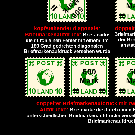
kopfstehender diagonaler
doppelt
Briefmarkenaufdruck:
Briefmar
Brief-marke
der Br
die durch einen Fehler mit einem um
anstat
180 Grad gedrehten diagonalen
Briefmarkenaufdruck versehen wurde
doppelter Briefmarkenaufdruck mit zw
Aufdrucke:
Briefmarke die durch einen F
unterschiedlichen Briefmarkenaufdrucke verseh
Briefmarkenaufdruc