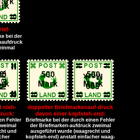
ief-
ke bei der
enaufdruck
 einmal
 steh-
doppelter Briefmarkenauf-druck
ruck:
davon einer kopfsteh-end:
en Fehler
Briefmarke bei der durch einen Fehler
zweimal
der Briefmarken-aufdruck zweimal
cht und
ausgeführt wurde (waagrecht und
acher
kopfsteh-end) anstatt einfacher waag-