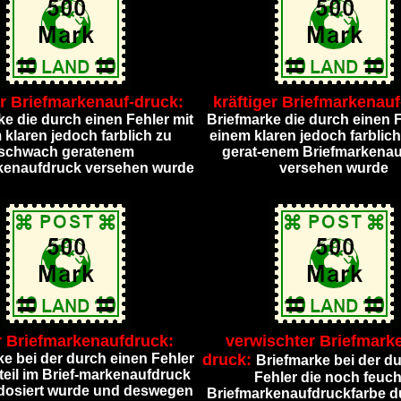
er Briefmarkenauf-druck:
kräftiger Briefmarkenauf
ke die durch einen Fehler mit
Briefmarke die durch einen F
 klaren jedoch farblich zu
einem klaren jedoch farblich
schwach geratenem
gerat-enem Briefmarkena
kenaufdruck versehen wurde
versehen wurde
r Briefmarkenaufdruck:
verwischter Briefmark
ke bei der durch einen Fehler
druck:
Briefmarke bei der d
teil im Brief-markenaufdruck
Fehler die noch feuch
dosiert wurde und deswegen
Briefmarkenaufdruckfarbe d