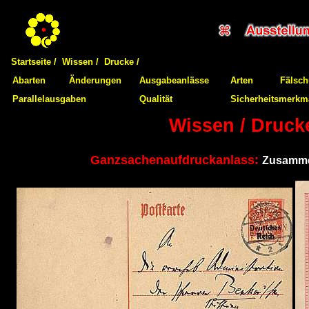
Startseite /
Wissen /
Drucke /
Abarten
Änderungen
Ausgabeanlässe
Arten
Fälsc
Parallelausgaben
Qualität
Sicherheitsmerkm
Wissen / Druck
Ganzsachenaufdruckanlass:
Zusammen