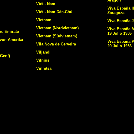
Aragon
Viét - Nam
Viva España Il
Viét - Nam Dán-Chú
Zaragoza
Vietnam
Viva España J
Vietnam (Nordvietnam)
Viva España M
he Emirate
19 Julio 1936
Vietnam (Südvietnam)
 von Amerika
Viva España 
Vila Nova de Cerveira
20 Julio 1936
Viljandi
(Genf)
Vilnius
Vinnitsa