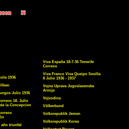
Viva España 18-7-36 Tenerife
Correos
Viva Franco Viva Queipo Sevilla
vila 1936
8 Julio 1936 - 1937
ilbao
Vojna Uprava Jugoslavenske
Armije
urgos Julio 1936
Vojvodina
orreos 18. Julio
 de la Concepcion
Völkerbund
orreos
Volksrepublik Jemen
gón
Volksrepublik Korea
 año triunfal