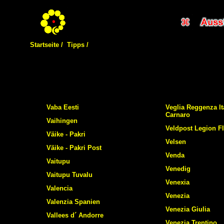
Startseite /
Tipps /
Vaba Eesti
Veglia Reggenza It
Carnaro
Vaihingen
Veldpost Legion F
Väike - Pakri
Velsen
Väike - Pakri Post
Venda
Vaitupu
Venedig
Vaitupu Tuvalu
Venexia
Valencia
Venezia
Valenzia Spanien
Venezia Giulia
Vallees d´ Andorre
Venezia Trentino