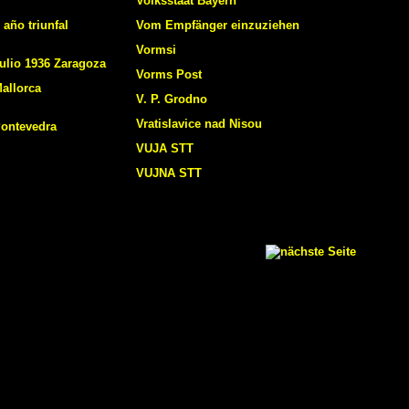
Volksstaat Bayern
 año triunfal
Vom Empfänger einzuziehen
Vormsi
ulio 1936 Zaragoza
Vorms Post
allorca
V. P. Grodno
Vratislavice nad Nisou
Pontevedra
VUJA STT
VUJNA STT