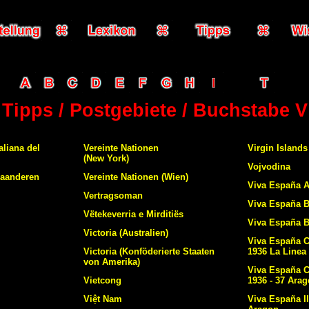
Tipps / Postgebiete / Buchstabe V
aliana del
Vereinte Nationen
Virgin Islands
(New York)
Vojvodina
laanderen
Vereinte Nationen (Wien)
Viva España A
Vertragsoman
Viva España B
Vëtekeverria e Mirditiës
Viva España B
Victoria (Australien)
Viva España C
Victoria (Konföderierte Staaten
1936 La Linea
von Amerika)
Viva España C
Vietcong
1936 - 37 Ara
Việt Nam
Viva España Il