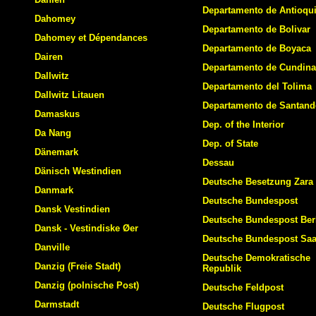
Departamento de Antioqu
Dahomey
Departamento de Bolivar
Dahomey et Dépendances
Departamento de Boyaca
Dairen
Departamento de Cundin
Dallwitz
Departamento del Tolima
Dallwitz Litauen
Departamento de Santand
Damaskus
Dep. of the Interior
Da Nang
Dep. of State
Dänemark
Dessau
Dänisch Westindien
Deutsche Besetzung Zara
Danmark
Deutsche Bundespost
Dansk Vestindien
Deutsche Bundespost Ber
Dansk - Vestindiske Øer
Deutsche Bundespost Saa
Danville
Deutsche Demokratische
Danzig (Freie Stadt)
Republik
Danzig (polnische Post)
Deutsche Feldpost
Darmstadt
Deutsche Flugpost