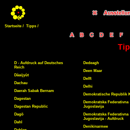
Startseite /
Tipps /
Tip
D - Aufdruck auf Deutsches
Dedeagh
Reich
Deen Maar
Dàaijyùt
Delft
Dachau
Delhi
Daerah Sabak Bernam
Demokratische Republik 
Dagestan
Demokratska Federativna
Dagestan Republic
Jugoslavija
Dagö
Demokratska Federativna
Jugoslavija - Aufdruck
Dahl
Denikinarmee
Dahlen