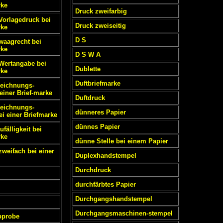
rke
Druck zweifarbig
 Vorlagedruck bei
Druck zweiseitig
rke
D S
 waagrecht bei
rke
D S W A
 Wertangabe bei
Dublette
rke
Duftbriefmarke
zeichnungs-
einer Brief-marke
Duftdruck
zeichnungs-
dünneres Papier
ei einer Briefmarke
dünnes Papier
ufälligkeit bei
rke
dünne Stelle bei einem Papier
zweifach bei einer
Duplexhandstempel
Durchdruck
durchfärbtes Papier
Durchgangshandstempel
Durchgangsmaschinen-stempel
bprobe