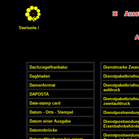
Startseite /
Dachziegelfrankatur
Dienstmarke Zwan
Dagbladen
Dienstpaketbriefm
Damenformat
Dienstpaketbriefm
aufdruck
DAPOSTA
Dienstpaketbriefm
Date-stamp card
zweitaufdruck
Datum - Orts - Stempel
Dienstpostsendun
Datum einer Ausgabe
Dienstpostsendun
Eisenbahnbehörd
Datumsbrücke
Dienstpostsendun