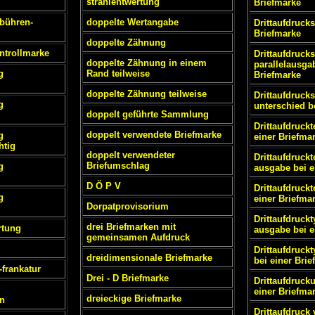
strahlentwertung
Briefmarke
bühren-
doppelte Wertangabe
Drittaufdrucks
Briefmarke
doppelte Zähnung
ntrollmarke
Drittaufdrucks
doppelte Zähnung in einem
parallelausga
g
Rand teilweise
Briefmarke
doppelte Zähnung teilweise
Drittaufdrucks
g
unterschied b
doppelt geführte Sammlung
Drittaufdruck
doppelt verwendete Briefmarke
g
einer Briefma
htig
doppelt verwendeter
Drittaufdruckt
Briefumschlag
g
ausgabe bei e
D Ö P V
Drittaufdruckt
g
einer Briefma
Dorpatprovisorium
Drittaufdruckt
drei Briefmarken mit
rtung
ausgabe bei e
gemeinsamen Aufdruck
Drittaufdruck
dreidimensionale Briefmarke
bei einer Bri
-frankatur
Drei - D Briefmarke
Drittaufdruck
einer Briefma
dreieckige Briefmarke
n
Drittaufdruck