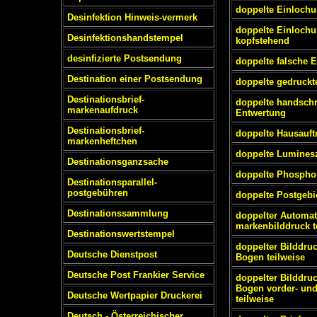
doppelte Einloch
Desinfektion Hinweis-vermerk
doppelte Einlochu
Desinfektionshandstempel
kopfstehend
desinfizierte Postsendung
doppelte falsche 
Destination einer Postsendung
doppelte gedruckt
Destinationsbrief-
doppelte handschri
markenaufdruck
Entwertung
Destinationsbrief-
doppelte Hausauf
markenheftchen
doppelte Lumines
Destinationsganzsache
doppelte Phospho
Destinationsparallel-
postgebühren
doppelte Postgebi
Destinationssammlung
doppelter Automat
markenbilddruck t
Destinationswertstempel
doppelter Bilddru
Deutsche Dienstpost
Bogen teilweise
Deutsche Post Frankier Service
doppelter Bilddru
Bogen vorder- und
Deutsche Wertpapier Druckerei
teilweise
Deutsch - Österreichischer