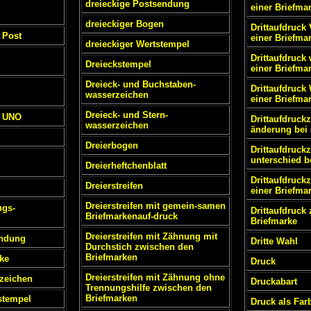
dreieckige Postsendung
einer Briefma
dreieckiger Bogen
Drittaufdruck
 Post
einer Briefma
dreieckiger Wertstempel
Drittaufdruck
Dreieckstempel
einer Briefma
Dreieck- und Buchstaben-
Drittaufdruck
wasserzeichen
einer Briefma
Dreieck- und Stern-
l UNO
Drittaufdruck
wasserzeichen
änderung bei 
Dreierbogen
Drittaufdruck
unterschied b
Dreierheftchenblatt
Drittaufdruckz
Dreierstreifen
einer Briefma
Dreierstreifen mit gemein-samen
ngs-
Drittaufdruck 
Briefmarkenauf-druck
Briefmarke
Dreierstreifen mit Zähnung mit
endung
Dritte Wahl
Durchstich zwischen den
Briefmarken
ke
Druck
Dreierstreifen mit Zähnung ohne
zeichen
Druckabart
Trennungshilfe zwischen den
Briefmarken
stempel
Druck als Far