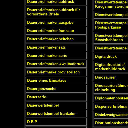
Dauerbriefmarkenaufdruck
Dienstwertstempel
Kriegsministerium
Dauerbriefmarkenaufdruck für
vorsortierte Briefe
Dienstwertstempel
Dauerbriefmarkenausgabe
Dienstwertstempel
Postsparkasse
Dauerbriefmarkenfrankatur
Dienstwertstempel
Dauerbriefmarkenheftchen
Staatsbehörden
Dauerbriefmarkensatz
Dienstwertstempe
Dauerbriefmarkenserie
Digitaldruck
Dauerbriefmarken-zweitaufdruck
Digitaldruckbrief-
markenbilddruck
Dauerbriefmarke provisorisch
Dinosaurier
Dauer eines Einsatzes
Dinosaurierzähnu
Dauerganzsache
einlochung
Dauerserie
Diplomatenposts
Dauerwertstempel
Dispenserbriefmar
Dauerwertstempel-frankatur
Distelzweigwasser
D B P
Distributionshand