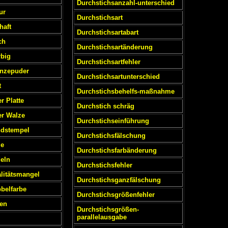
Durchstichsanzahl-unterschied
ur
Durchstichsart
haft
Durchstichsartabart
ch
Durchstichsartänderung
rbig
Durchstichsartfehler
onzepuder
Durchstichsartunterschied
t
Durchstichsbehelfs-maßnahme
r Platte
Durchstich schräg
er Walze
Durchstichseinführung
ndstempel
Durchstichsfälschung
ze
Durchstichsfarbänderung
eln
Durchstichsfehler
litätsmangel
Durchstichsganzfälschung
belfarbe
Durchstichsgrößenfehler
pen
Durchstichsgrößen-
parallelausgabe