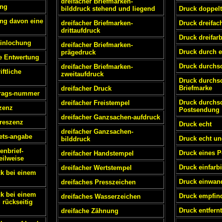
dreifacher Briefmarken-
ung
bilddruck stehend und liegend
Druck doppelt
ng davon eine
dreifacher Briefmarken-
Druck dreifac
drittaufdruck
Druck dreifar
Einlochung
dreifacher Briefmarken-
Druck durch e
prägedruck
e Entwertung
Druck durchs
dreifacher Briefmarken-
ftliche
zweitaufdruck
Druck durchsc
Briefmarke
dreifacher Druck
trags-nummer
Druck durchsc
dreifacher Freistempel
zenz
Postsendung
dreifacher Ganzsachen-aufdruck
reszenz
Druck echt
dreifacher Ganzsachen-
ets-angabe
Druck echt un
bilddruck
enbrief-
Druck eines P
dreifacher Handstempel
eilweise
Druck einfarb
dreifacher Wertstempel
ck bei einem
Druck einwand
dreifaches Presszeichen
ck bei einem
Druck empfin
dreifaches Wasserzeichen
 rückseitig
Druck entfernt
dreifache Zähnung