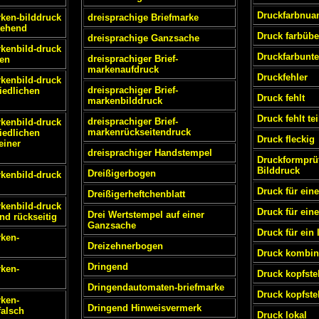
Druckfarbnua
rken-bilddruck
dreisprachige Briefmarke
tehend
Druck farbüber
dreisprachige Ganzsache
rkenbild-druck
Druckfarbunte
dreisprachiger Brief-
cen
markenaufdruck
Druckfehler
rkenbild-druck
dreisprachiger Brief-
iedlichen
Druck fehlt
markenbilddruck
Druck fehlt te
dreisprachiger Brief-
rkenbild-druck
markenrückseitendruck
iedlichen
Druck fleckig
einer
dreisprachiger Handstempel
Druckformprü
Bilddruck
Dreißigerbogen
rkenbild-druck
Druck für eine
Dreißigerheftchenblatt
rkenbild-druck
Druck für eine
Drei Wertstempel auf einer
und rückseitig
Ganzsache
Druck für ein 
rken-
Dreizehnerbogen
Druck kombini
Dringend
rken-
Druck kopfst
Dringendautomaten-briefmarke
Druck kopfste
rken-
Dringend Hinweisvermerk
falsch
Druck lokal