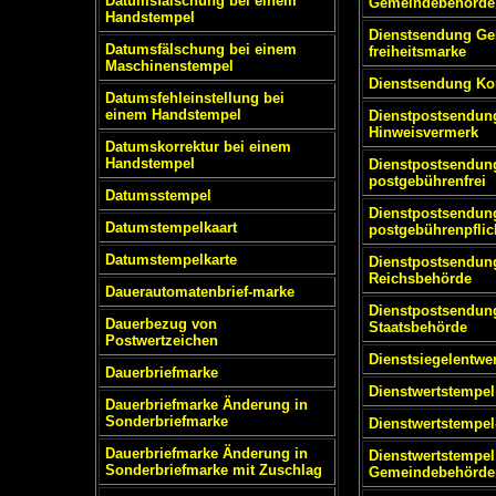
Datumsfälschung bei einem
Gemeindebehörde
Handstempel
Dienstsendung Ge
Datumsfälschung bei einem
freiheitsmarke
Maschinenstempel
Dienstsendung Ko
Datumsfehleinstellung bei
einem Handstempel
Dienstpostsendun
Hinweisvermerk
Datumskorrektur bei einem
Handstempel
Dienstpostsendun
postgebührenfrei
Datumsstempel
Dienstpostsendun
Datumstempelkaart
postgebührenpflic
Datumstempelkarte
Dienstpostsendun
Reichsbehörde
Dauerautomatenbrief-marke
Dienstpostsendun
Dauerbezug von
Staatsbehörde
Postwertzeichen
Dienstsiegelentwe
Dauerbriefmarke
Dienstwertstempel
Dauerbriefmarke Änderung in
Sonderbriefmarke
Dienstwertstempel
Dauerbriefmarke Änderung in
Dienstwertstempel
Sonderbriefmarke mit Zuschlag
Gemeindebehörde