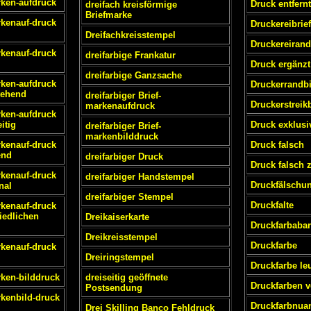
rken-aufdruck
Druck entfernt
dreifach kreisförmige
Briefmarke
rkenauf-druck
Druckereibrie
Dreifachkreisstempel
Druckereirand
rkenauf-druck
dreifarbige Frankatur
Druck ergänzt
dreifarbige Ganzsache
rken-aufdruck
Druckerrandb
tehend
dreifarbiger Brief-
Druckerstreik
markenaufdruck
rken-aufdruck
itig
Druck exklusi
dreifarbiger Brief-
markenbilddruck
rkenauf-druck
Druck falsch
end
dreifarbiger Druck
Druck falsch 
rkenauf-druck
dreifarbiger Handstempel
Druckfälschu
nal
dreifarbiger Stempel
Druckfalte
rkenauf-druck
iedlichen
Dreikaiserkarte
Druckfarbabar
Dreikreisstempel
Druckfarbe
rkenauf-druck
Dreiringstempel
Druckfarbe le
rken-bilddruck
dreiseitig geöffnete
Druckfarben v
Postsendung
rkenbild-druck
Druckfarbnua
Drei Skilling Banco Fehldruck