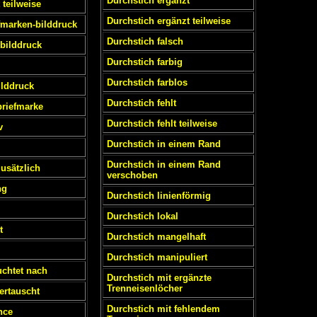
Durchstich ergänzt
 teilweise
Durchstich ergänzt teilweise
fmarken-bilddruck
Durchstich falsch
bilddruck
Durchstich farbig
Durchstich farblos
ilddruck
Durchstich fehlt
briefmarke
Durchstich fehlt teilweise
v
Durchstich in einem Rand
Durchstich in einem Rand
zusätzlich
verschoben
ng
Durchstich linienförmig
Durchstich lokal
t
Durchstich mangelhaft
Durchstich manipuliert
uchtet nach
Durchstich mit ergänzte
Trenneisenlöcher
ertauscht
Durchstich mit fehlendem
nce