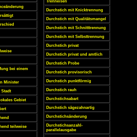
Trenneisen
nceänderung
Durchstich mit Knicktrennung
sättigt
Durchstich mit Qualitätsmangel
rschied
Durchstich mit Schnitttrennung
Durchstich mit Selbsttrennung
Durchstich privat
ilweise
Durchstich privat und amtlich
Durchstich Probe
fung bei einem
Durchstich provisorisch
Durchstich punktförmig
n Minister
Durchstich rauh
 Stadt
Durchstichsabart
lokales Gebiet
Durchstich sägezahnartig
ert
Durchstichsänderung
ehend
Durchstichsanzahl-
hend teilweise
parallelausgabe