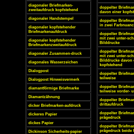
diagonaler Briefmarken-
doppelter Briefma
zweitaufdruck kopfstehend
davon einer kopfs
diagonaler Handstempel
doppelter Briefma
in zwei Farbnuan
diagonaler kopfstehender
Briefmarkenaufdruck
doppelter Briefma
mit zwei unter-sch
diagonaler kopfstehender
Bilddrucke
Briefmarkenzweitaufdruck
doppelter Briefma
diagonaler Zusammen-druck
mit zwei unter-sch
Bilddrucke davon 
diagonales Wasserzeichen
kopfstehend
Dialogpost
doppelter Briefma
teilweise
Dialogpost Hinweisvermerk
doppelter Briefma
diamantförmige Briefmarke
teilweise vorder- 
Diamantzähnung
doppelter Briefma
drittaufdruck
dicker Briefmarken-aufdruck
doppelter Briefma
dickeres Papier
prägedruck
dickes Papier
doppelter Briefma
prägedruck beide 
Dickinson Sicherheits-papier