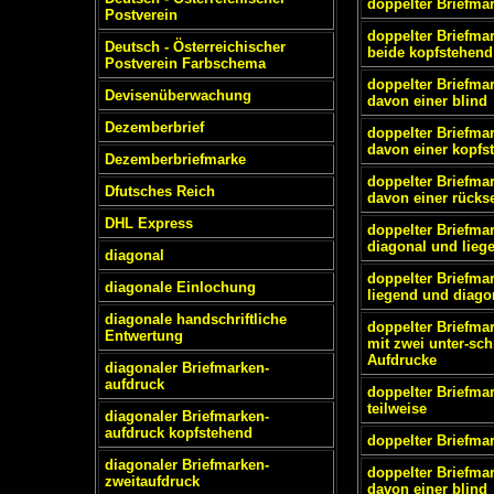
doppelter Briefma
Postverein
doppelter Briefma
Deutsch - Österreichischer
beide kopfstehend
Postverein Farbschema
doppelter Briefma
Devisenüberwachung
davon einer blind
Dezemberbrief
doppelter Briefma
davon einer kopfs
Dezemberbriefmarke
doppelter Briefma
Dfutsches Reich
davon einer rückse
DHL Express
doppelter Briefma
diagonal und lieg
diagonal
doppelter Briefma
diagonale Einlochung
liegend und diago
diagonale handschriftliche
doppelter Briefma
Entwertung
mit zwei unter-sch
Aufdrucke
diagonaler Briefmarken-
aufdruck
doppelter Briefma
teilweise
diagonaler Briefmarken-
aufdruck kopfstehend
doppelter Briefma
diagonaler Briefmarken-
doppelter Briefma
zweitaufdruck
davon einer blind