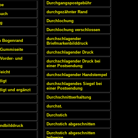
Durchgangspostgebühr
be
durchgezähnter Rand
such
Durchlochung
ng
Durchlochung verschlossen
durchschlagender
m Bogenrand
Briefmarkenbilddruck
r Gummiseite
durchschlagender Druck
 Vorder- und
durchschlagender Druck bei
einer Postsendung
eicht
durchschlagender Handstempel
digt
durchschlagendes Siegel bei
einer Postsendung
igt und ergänzt
Durchschnittserhaltung
durchst.
Durchstich
Durchstich abgeschnitten
ndbilddruck
Durchstich abgeschnitten
teilweise