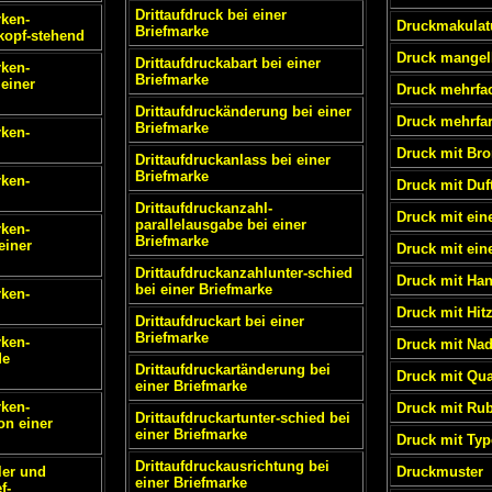
Drittaufdruck bei einer
rken-
Druckmakulat
Briefmarke
kopf-stehend
Druck mangel
Drittaufdruckabart bei einer
rken-
Briefmarke
einer
Druck mehrfa
Drittaufdruckänderung bei einer
Druck mehrfa
Briefmarke
rken-
Druck mit Br
Drittaufdruckanlass bei einer
Briefmarke
rken-
Druck mit Duf
Drittaufdruckanzahl-
Druck mit eine
parallelausgabe bei einer
rken-
Briefmarke
einer
Druck mit ein
Drittaufdruckanzahlunter-schied
Druck mit Ha
bei einer Briefmarke
rken-
Druck mit Hit
Drittaufdruckart bei einer
Briefmarke
rken-
Druck mit Nad
de
Drittaufdruckartänderung bei
Druck mit Qua
einer Briefmarke
rken-
Druck mit Rub
Drittaufdruckartunter-schied bei
on einer
einer Briefmarke
Druck mit Ty
Drittaufdruckausrichtung bei
ler und
Druckmuster
einer Briefmarke
f-