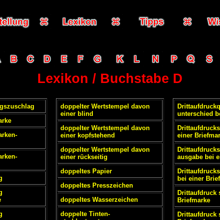
Lexikon / Buchstabe D
gszuschlag
doppelter Wertstempel davon
Drittaufdruckq
einer blind
unterschied b
arke
doppelter Wertstempel davon
Drittaufdruck
arken-
einer kopfstehend
einer Briefma
doppelter Wertstempel davon
Drittaufdrucks
arken-
einer rückseitig
ausgabe bei e
doppeltes Papier
Drittaufdruck
g
bei einer Bri
doppeltes Presszeichen
g
Drittaufdruck 
e
doppeltes Wasserzeichen
Briefmarke
g
doppelte Tinten-
Drittaufdruck 