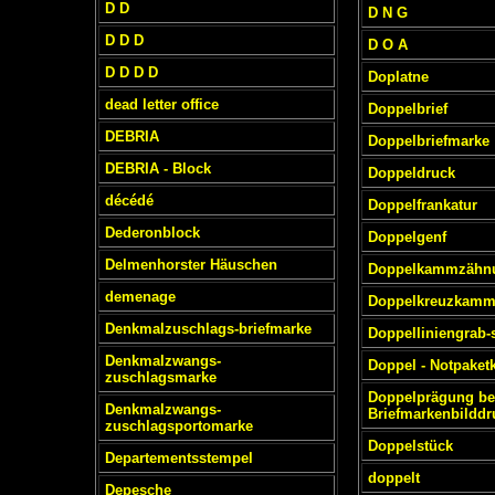
D D
D N G
D D D
D O A
D D D D
Doplatne
dead letter office
Doppelbrief
DEBRIA
Doppelbriefmarke
DEBRIA - Block
Doppeldruck
décédé
Doppelfrankatur
Dederonblock
Doppelgenf
Delmenhorster Häuschen
Doppelkammzähn
demenage
Doppelkreuzkam
Denkmalzuschlags-briefmarke
Doppelliniengrab-
Denkmalzwangs-
Doppel - Notpaketk
zuschlagsmarke
Doppelprägung be
Denkmalzwangs-
Briefmarkenbilddr
zuschlagsportomarke
Doppelstück
Departementsstempel
doppelt
Depesche