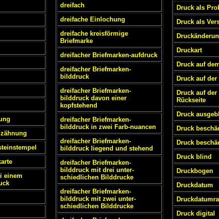
dreifach
Druck als Pro
dreifache Einlochung
Druck als Ver
dreifache kreisförmige
Druckänderu
Briefmarke
Druckart
dreifacher Briefmarken-aufdruck
Druck auf de
dreifacher Briefmarken-
bilddruck
Druck auf de
dreifacher Briefmarken-
Druck auf der
bilddruck davon einer
Rückseite
kopfstehend
Druck ausgebl
ung
dreifacher Briefmarken-
bilddruck in zwei Farb-nuancen
Druck beschä
mzähnung
dreifacher Briefmarken-
Druck beschäd
steinstempel
bilddruck liegend und stehend
Druck blind
arte
dreifacher Briefmarken-
bilddruck mit drei unter-
Druckbogen
i einem
schiedlichen Bilddrucke
uck
Druckdatum
dreifacher Briefmarken-
bilddruck mit zwei unter-
Druckdatumra
schiedlichen Bilddrucke
Druck digital