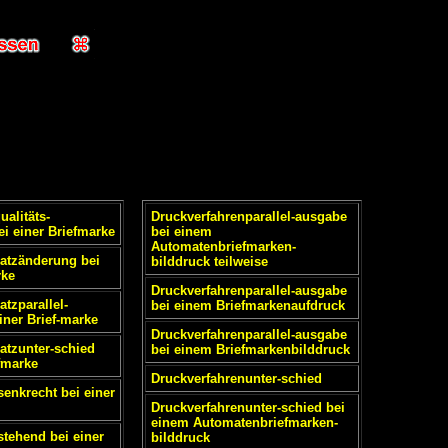
ualitäts-
Druckverfahrenparallel-ausgabe
ei einer Briefmarke
bei einem
Automatenbriefmarken-
satzänderung bei
bilddruck teilweise
rke
Druckverfahrenparallel-ausgabe
atzparallel-
bei einem Briefmarkenaufdruck
iner Brief-marke
Druckverfahrenparallel-ausgabe
satzunter-schied
bei einem Briefmarkenbilddruck
efmarke
Druckverfahrenunter-schied
senkrecht bei einer
Druckverfahrenunter-schied bei
einem Automatenbriefmarken-
stehend bei einer
bilddruck