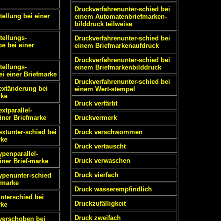
Druckverfahrenunter-schied bei
tellung bei einer
einem Automatenbriefmarken-
bilddruck teilweise
tellungs-
Druckverfahrenunter-schied bei
be bei einer
einem Briefmarkenaufdruck
Druckverfahrenunter-schied bei
tellungs-
einem Briefmarkenbilddruck
ei einer Briefmarke
Druckverfahrenunter-schied bei
textänderung bei
einem Wert-stempel
rke
Druck verfärbt
extparallel-
iner Briefmarke
Druckvermerk
extunter-schied bei
Druck verschwommen
rke
Druck vertauscht
ypenparallel-
Druck verwaschen
iner Brief-marke
Druck vierfach
typenunter-schied
efmarke
Druck wasserempfindlich
unterschied bei
Druckzufälligkeit
rke
Druck zweifach
 verschoben bei