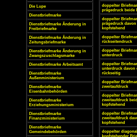
doppelter Briefma
Die Lupe
prägedruck beide 
Dienstbriefmarke
doppelter Briefma
prägedruck davon 
Dienstbriefmarke Änderung in
kopfstehend
Freibriefmarke
doppelter Briefma
Dienstbriefmarke Änderung in
rückseitendruck
Zeitungsbriefmarke
doppelter Briefma
Dienstbriefmarke Änderung in
unterdruck
Zwangszuschlagsmarke
doppelter Briefma
Dienstbriefmarke Arbeitsamt
unterdruck davon 
rückseitig
Dienstbriefmarke
Außenministerium
doppelter Briefma
zweitaufdruck
Dienstbriefmarke
Eisenbahnbehörden
doppelter Briefma
zweitaufdruck bei
Dienstbriefmarke
kopfstehend
Erziehungsministerium
doppelter Briefma
Dienstbriefmarke
zweitaufdruck dav
Finanzministerium
kopfstehend
Dienstbriefmarke
doppelter diagona
Gemeindebehörden
kopfstehender Brie