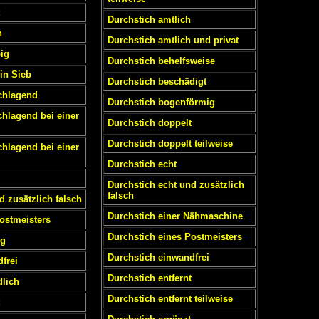
Durchstich amtlich
h
Durchstich amtlich und privat
big
Durchstich behelfsweise
in Sieb
Durchstich beschädigt
chlagend
Durchstich bogenförmig
hlagend bei einer
Durchstich doppelt
Durchstich doppelt teilweise
hlagend bei einer
Durchstich echt
Durchstich echt und zusätzlich
falsch
d zusätzlich falsch
Durchstich einer Nähmaschine
ostmeisters
Durchstich eines Postmeisters
ig
Durchstich einwandfrei
frei
Durchstich entfernt
dlich
Durchstich entfernt teilweise