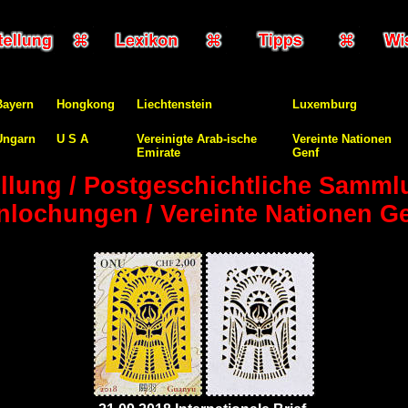
Bayern
Hongkong
Liechtenstein
Luxemburg
Ungarn
U S A
Vereinigte Arab-ische
Vereinte Nationen
Emirate
Genf
llung / Postgeschichtliche Samml
nlochungen / Vereinte Nationen G