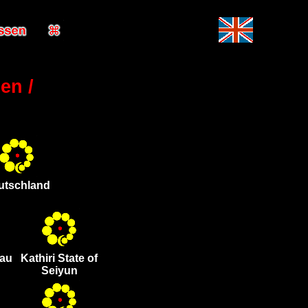
en /
utschland
sau
Kathiri State of
Seiyun