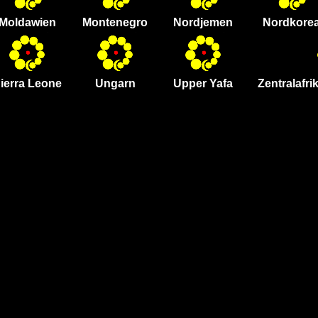
Moldawien
Montenegro
Nordjemen
Nordkore
ierra Leone
Ungarn
Upper Yafa
Zentralafr